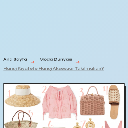
Ana Sayfa
Moda Dünyası
Hangi Kıyafete Hangi Aksesuar Takılmalıdır?