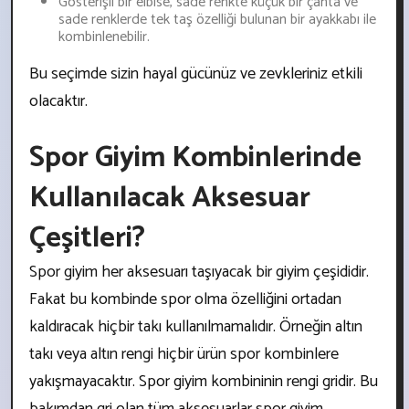
Gösterişli bir elbise, sade renkte küçük bir çanta ve
sade renklerde tek taş özelliği bulunan bir ayakkabı ile
kombinlenebilir.
Bu seçimde sizin hayal gücünüz ve zevkleriniz etkili
olacaktır.
Spor Giyim Kombinlerinde
Kullanılacak Aksesuar
Çeşitleri?
Spor giyim her aksesuarı taşıyacak bir giyim çeşididir.
Fakat bu kombinde spor olma özelliğini ortadan
kaldıracak hiçbir takı kullanılmamalıdır. Örneğin altın
takı veya altın rengi hiçbir ürün spor kombinlere
yakışmayacaktır. Spor giyim kombininin rengi gridir. Bu
bakımdan gri olan tüm aksesuarlar spor giyim