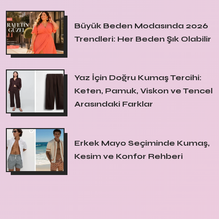
Büyük Beden Modasında 2026
Trendleri: Her Beden Şık Olabilir
Yaz İçin Doğru Kumaş Tercihi:
Keten, Pamuk, Viskon ve Tencel
Arasındaki Farklar
Erkek Mayo Seçiminde Kumaş,
Kesim ve Konfor Rehberi