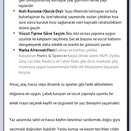
geri dönüştürülmüş kumaşlar plaj giyiminin temel yapı
taşlarıdır.
Hızlı Kuruma (Quick-Dry):
Suyu liflerinde tutmayan ve hızla
buharlaştıran bu özel teknoloji sayesinde, sudan çıktıktan kısa
süre sonra kuruluk hissi sağlanarak nem kaynaklı rahatsızlıkların
önüne geçilir.
Vücut Tipine Göre Seçim:
Boy, kilo ve kas yapısına uygun
uzunluk ile kalıpların seçilmesi, bacak boyunu ve vücut hatlarını
dengeleyerek daha estetik ve orantılı bir görünüm yaratır.
Marka Alternatifleri:
Kaliteyi ve konforu şıklıkla
buluşturan
Marks & Spencer
başta olmak üzere; H&M, Oysho,
Zara, Lacoste, Nautica ve Calvin Klein gibi öncü markalar, plaj
modasına uygun tasarımlarıyla farklı stil ihtiyaçlarını başarıyla
karşılar.
Amaç; plaj, havuz veya dinamik su sporları gibi farklı aktivitelerin
doğasına en uygun, çabuk kuruyan ve vücut yapısıyla uyumlu bir
erkek mayo seçerek keyifli ve özgüvenli bir yaz deneyimi yaşamaktır.
Yaz aylarında sahil ve havuz keyfini kesintisiz sürdürmek, doğru giysi
seçimiyle doğrudan ilişkilidir. Yanlış kumaş ve kesim tercihleri cildin