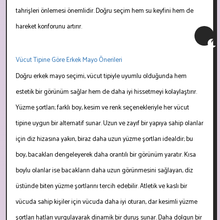
tahrişleri önlemesi önemlidir. Doğru seçim hem su keyfini hem de
hareket konforunu artırır.
Vücut Tipine Göre Erkek Mayo Önerileri
Doğru erkek mayo seçimi, vücut tipiyle uyumlu olduğunda hem
estetik bir görünüm sağlar hem de daha iyi hissetmeyi kolaylaştırır.
Yüzme şortları; farklı boy, kesim ve renk seçenekleriyle her vücut
tipine uygun bir alternatif sunar. Uzun ve zayıf bir yapıya sahip olanlar
için diz hizasına yakın, biraz daha uzun yüzme şortları idealdir; bu
boy, bacakları dengeleyerek daha orantılı bir görünüm yaratır. Kısa
boylu olanlar ise bacakların daha uzun görünmesini sağlayan, diz
üstünde biten yüzme şortlarını tercih edebilir. Atletik ve kaslı bir
vücuda sahip kişiler için vücuda daha iyi oturan, dar kesimli yüzme
şortları hatları vurgulayarak dinamik bir duruş sunar. Daha dolgun bir