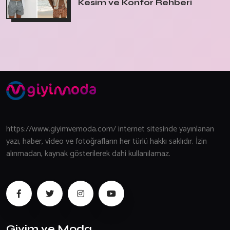
Kesim ve Konfor Rehberi
https://www.giyimvemoda.com/ internet sitesinde yayınlanan
yazı, haber, video ve fotoğrafların her türlü hakkı saklıdır. İzin
alınmadan, kaynak gösterilerek dahi kullanılamaz.
Giyim ve Moda