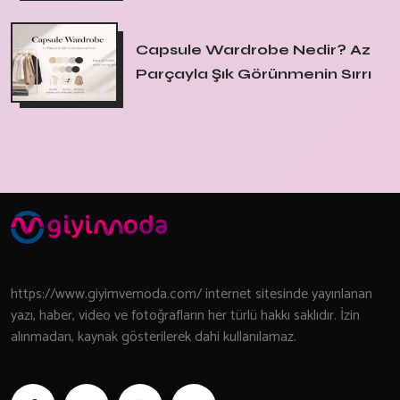
Capsule Wardrobe Nedir? Az
Parçayla Şık Görünmenin Sırrı
https://www.giyimvemoda.com/ internet sitesinde yayınlanan
yazı, haber, video ve fotoğrafların her türlü hakkı saklıdır. İzin
alınmadan, kaynak gösterilerek dahi kullanılamaz.