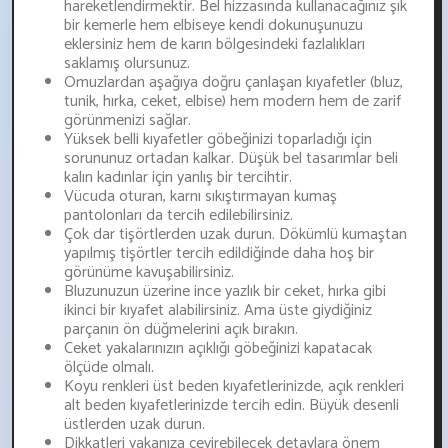
hareketlendirmektir. Bel hizzasında kullanacağınız şık
bir kemerle hem elbiseye kendi dokunuşunuzu
eklersiniz hem de karın bölgesindeki fazlalıkları
saklamış olursunuz.
Omuzlardan aşağıya doğru çanlaşan kıyafetler (bluz,
tunik, hırka, ceket, elbise) hem modern hem de zarif
görünmenizi sağlar.
Yüksek belli kıyafetler göbeğinizi toparladığı için
sorununuz ortadan kalkar. Düşük bel tasarımlar beli
kalın kadınlar için yanlış bir tercihtir.
Vücuda oturan, karnı sıkıştırmayan kumaş
pantolonları da tercih edilebilirsiniz.
Çok dar tişörtlerden uzak durun. Dökümlü kumaştan
yapılmış tişörtler tercih edildiğinde daha hoş bir
görünüme kavuşabilirsiniz.
Bluzunuzun üzerine ince yazlık bir ceket, hırka gibi
ikinci bir kıyafet alabilirsiniz. Ama üste giydiğiniz
parçanın ön düğmelerini açık bırakın.
Ceket yakalarınızın açıklığı göbeğinizi kapatacak
ölçüde olmalı.
Koyu renkleri üst beden kıyafetlerinizde, açık renkleri
alt beden kıyafetlerinizde tercih edin. Büyük desenli
üstlerden uzak durun.
Dikkatleri yakanıza çevirebilecek detaylara önem