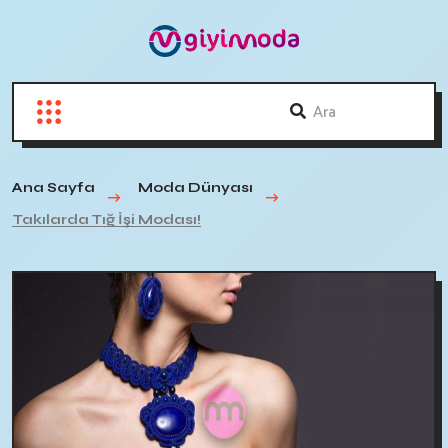
Ana Sayfa
Moda Dünyası
Takılarda Tığ İşi Modası!