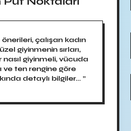
 Püf Noktaları
önerileri, çalışan kadın
üzel giyinmenin sırları,
 nasıl giyinmeli, vücuda
ı ve ten rengine göre
nda detaylı bilgiler... ”