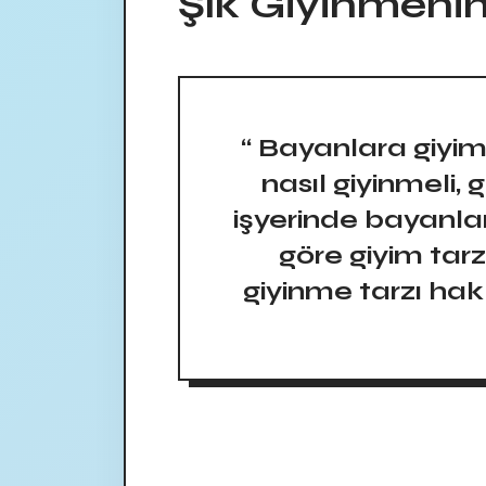
Şık Giyinmenin
“ Bayanlara giyim 
nasıl giyinmeli, g
işyerinde bayanlar
göre giyim tarz
giyinme tarzı hakkı