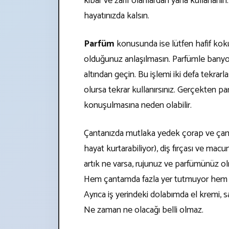
kibar ve zarif olanlardan yana kullananın. İ
hayatınızda kalsın.
Parfüm
konusunda ise lütfen hafif kokul
olduğunuz anlaşılmasın. Parfümle banyo
altından geçin. Bu işlemi iki defa tekrarl
olursa tekrar kullanırsınız. Gerçekten p
konuşulmasına neden olabilir.
Çantanızda mutlaka yedek çorap ve çamaş
hayat kurtarabiliyor), diş fırçası ve macu
artık ne varsa, rujunuz ve parfümünüz o
Hem çantamda fazla yer tutmuyor hem d
Ayrıca iş yerindeki dolabımda el kremi, sa
Ne zaman ne olacağı belli olmaz.