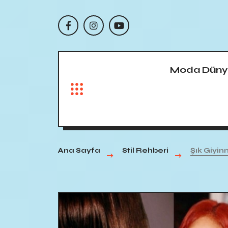
Moda Düny
Ana Sayfa
Stil Rehberi
Şık Giyin