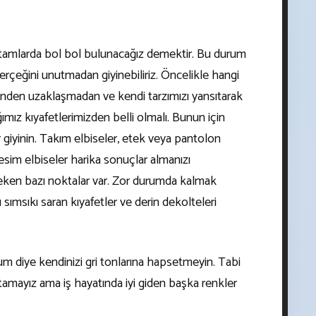
rtamlarda bol bol bulunacağız demektir. Bu durum
erçeğini unutmadan giyinebiliriz. Öncelikle hangi
inden uzaklaşmadan ve kendi tarzımızı yansıtarak
ığımız kıyafetlerimizden belli olmalı. Bunun için
r giyinin. Takım elbiseler, etek veya pantolon
sim elbiseler harika sonuçlar almanızı
reken bazı noktalar var. Zor durumda kalmak
sımsıkı saran kıyafetler ve derin dekolteleri
um diye kendinizi gri tonlarına hapsetmeyin. Tabi
 atamayız ama iş hayatında iyi giden başka renkler