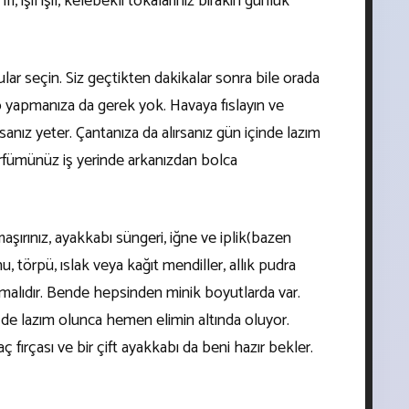
ri, ışıl ışıl, kelebekli tokalarınız bırakın günlük
ar seçin. Siz geçtikten dakikalar sonra bile orada
 yapmanıza da gerek yok. Havaya fıslayın ve
asanız yeter. Çantanıza da alırsanız gün içinde lazım
arfümünüz iş yerinde arkanızdan bolca
ırınız, ayakkabı süngeri, iğne ve iplik(bazen
nu, törpü, ıslak veya kağıt mendiller, allık pudra
lmalıdır. Bende hepsinden minik boyutlarda var.
e lazım olunca hemen elimin altında oluyor.
ç fırçası ve bir çift ayakkabı da beni hazır bekler.