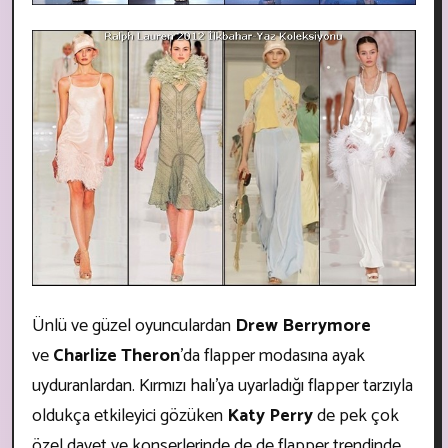
Ünlü ve güzel oyunculardan
Drew Berrymore
ve
Charlize Theron
’da flapper modasına ayak
uyduranlardan. Kırmızı halı’ya uyarladığı flapper tarzıyla
oldukça etkileyici gözüken
Katy Perry
de pek çok
özel davet ve konserlerinde de de flapper trendinde