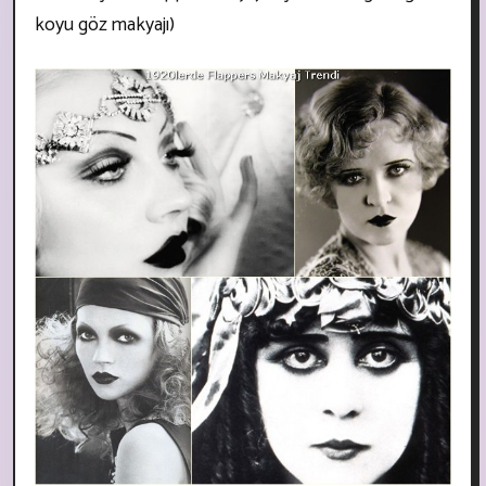
koyu göz makyajı)