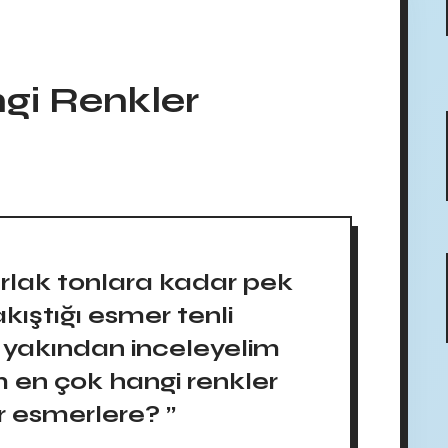
gi Renkler
arlak tonlara kadar pek
kıştığı esmer tenli
ni yakından inceleyelim
ım en çok hangi renkler
r esmerlere? ”