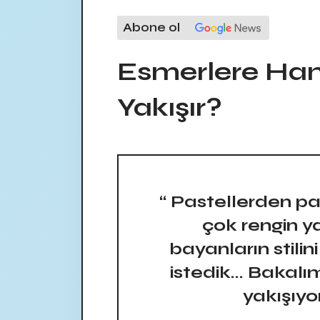
Abone ol
Esmerlere Han
Yakışır?
“ Pastellerden p
çok rengin ya
bayanların stili
istedik... Bakal
yakışıyo