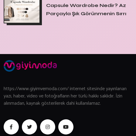
Capsule Wardrobe Nedir? Az
Parçayla Şık Görünmenin Sırrı
https://www.giyimvemoda.com/ internet sitesinde yayınlanan
yazı, haber, video ve fotoğrafların her türlü hakkı saklıdır. İzin
alınmadan, kaynak gösterilerek dahi kullanılamaz.