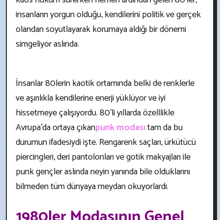
kaos hüküm sürerken hemen ardından gelen 80’ler,
insanların yorgun olduğu, kendilerini politik ve gerçek
olandan soyutlayarak korumaya aldığı bir dönemi
simgeliyor aslında.
İnsanlar 80lerin kaotik ortamında belki de renklerle
ve aşırılıkla kendilerine enerji yüklüyor ve iyi
hissetmeye çalışıyordu. 80’li yıllarda özelllikle
Avrupa’da ortaya çıkan
punk modası
tam da bu
durumun ifadesiydi işte. Rengarenk saçları, ürkütücü
piercingleri, deri pantolonları ve gotik makyajları ile
punk gençler aslında neyin yanında bile olduklarını
bilmeden tüm dünyaya meydan okuyorlardı.
1980ler Modasının Genel