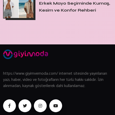
Erkek Mayo Seçiminde Kumaş,
Kesim ve Konfor Rehberi
https://www.giyimvemoda.com/ internet sitesinde yayınlanan
yazı, haber, video ve fotoğrafların her türlü hakkı saklıdır. İzin
alınmadan, kaynak gösterilerek dahi kullanılamaz.