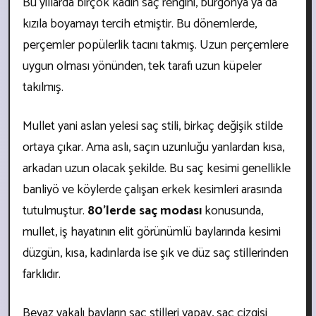
Bu yıllarda birçok kadın saç rengini, burgonya ya da
kızıla boyamayı tercih etmiştir. Bu dönemlerde,
perçemler popülerlik tacını takmış. Uzun perçemlere
uygun olması yönünden, tek tarafı uzun küpeler
takılmış.
Mullet yani aslan yelesi saç stili, birkaç değişik stilde
ortaya çıkar. Ama aslı, saçın uzunluğu yanlardan kısa,
arkadan uzun olacak şekilde. Bu saç kesimi genellikle
banliyö ve köylerde çalışan erkek kesimleri arasında
tutulmuştur.
80’lerde saç modası
konusunda,
mullet, iş hayatının elit görünümlü baylarında kesimi
düzgün, kısa, kadınlarda ise şık ve düz saç stillerinden
farklıdır.
Beyaz yakalı bayların saç stilleri yapay, saç çizgisi