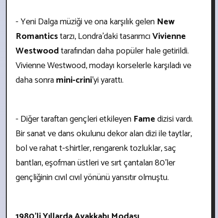
- Yeni Dalga müziği ve ona karşılık gelen
New
Romantics
tarzı, Londra'daki tasarımcı
Vivienne
Westwood
tarafından daha popüler hale getirildi.
Vivienne Westwood, modayı korselerle karşıladı ve
daha sonra
mini-crini
'yi yarattı.
- Diğer taraftan gençleri etkileyen
Fame
dizisi vardı.
Bir sanat ve dans okulunu dekor alan dizi ile taytlar,
bol ve rahat t-shirtler, rengarenk tozluklar, saç
bantları, eşofman üstleri ve sırt çantaları 80’ler
gençliğinin cıvıl cıvıl yönünü yansıtır olmuştu.
1980'li Yıllarda Ayakkabı Modası