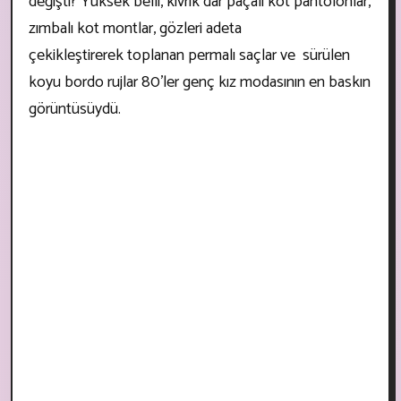
değişti? Yüksek belli, kıvrık dar paçalı kot pantolonlar,
zımbalı kot montlar, gözleri adeta
çekikleştirerek toplanan permalı saçlar ve sürülen
koyu bordo rujlar 80’ler genç kız modasının en baskın
görüntüsüydü.