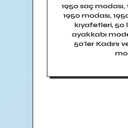
1950 saç modası, 
1950 modası, 1950 k
kıyafetleri, 50 
ayakkabı model
50'ler Kadını v
mod