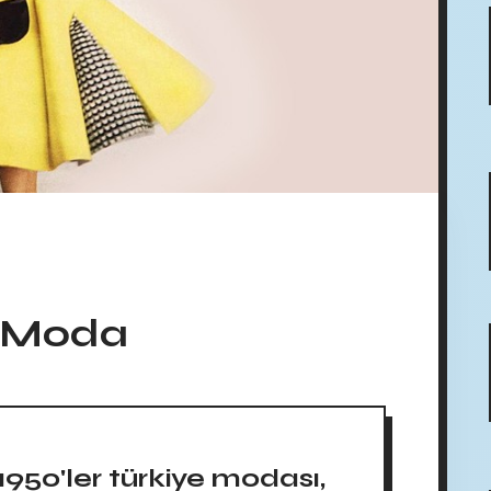
da Moda
1950'ler türkiye modası,