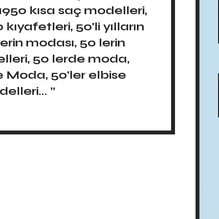
1950 kısa saç modelleri,
ıyafetleri, 50'li yılların
lerin modası, 50 lerin
leri, 50 lerde moda,
e Moda, 50'ler elbise
elleri... ”