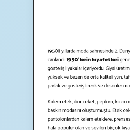
1950li yıllarda moda sahnesinde 2. Düny
canlandı. 1
950’lerin kıyafetleri
genel
gösterişli yakalar içeriyordu. Giysi üreti
yüksek ve bazen de orta kaliteli yün, taf
parlak ve gösterişli renk ve desenler m
Kalem etek, dior ceket, peplum, koza ma
baskın modasını oluşturmuştu. Etek ceket
pantolonlardan kalem eteklere, prense
hala popüler olan ve sevilen birçok kıya