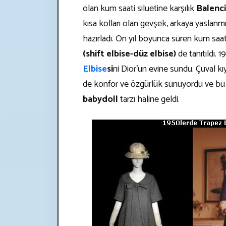
olan kum saati siluetine karşılık
Balenc
kısa kolları olan gevşek, arkaya yaslanmış
hazırladı. On yıl boyunca süren kum saa
(shift elbise-düz elbise)
de tanıtıldı. 1
Elbise
si
ni Dior'un evine sundu. Çuval kı
de konfor ve özgürlük sunuyordu ve bu 
babydoll
tarzı haline geldi.