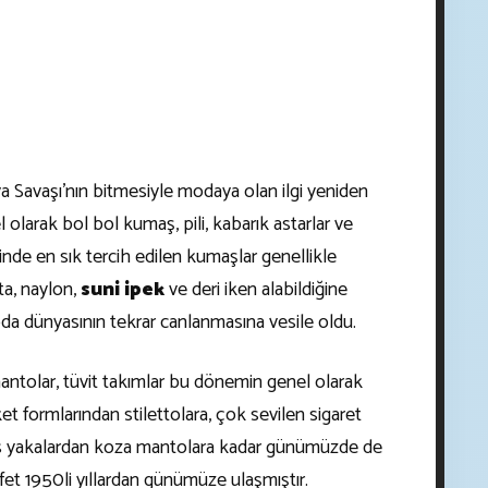
a Savaşı'nın bitmesiyle modaya olan ilgi yeniden
 olarak bol bol kumaş, pili, kabarık astarlar ve
minde en sık tercih edilen kumaşlar genellikle
ta, naylon,
suni ipek
ve deri iken alabildiğine
oda dünyasının tekrar canlanmasına vesile oldu.
ntolar, tüvit takımlar bu dönemin genel olarak
 formlarından stilettolara, çok sevilen sigaret
s yakalardan koza mantolara kadar günümüzde de
fet 1950li yıllardan günümüze ulaşmıştır.