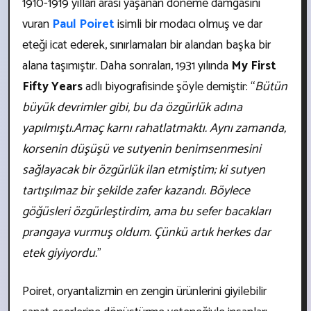
1910-1919 yılları arası yaşanan döneme damgasını
vuran
Paul Poiret
isimli bir modacı olmuş ve dar
eteği icat ederek, sınırlamaları bir alandan başka bir
alana taşımıştır. Daha sonraları, 1931 yılında
My First
Fifty Years
adlı biyografisinde şöyle demiştir: “
Bütün
büyük devrimler gibi, bu da özgürlük adına
yapılmıştı.Amaç karnı rahatlatmaktı. Aynı zamanda,
korsenin düşüşü ve sutyenin benimsenmesini
sağlayacak bir özgürlük ilan etmiştim; ki sutyen
tartışılmaz bir şekilde zafer kazandı. Böylece
göğüsleri özgürleştirdim, ama bu sefer bacakları
prangaya vurmuş oldum. Çünkü artık herkes dar
etek giyiyordu.
”
Poiret, oryantalizmin en zengin ürünlerini giyilebilir