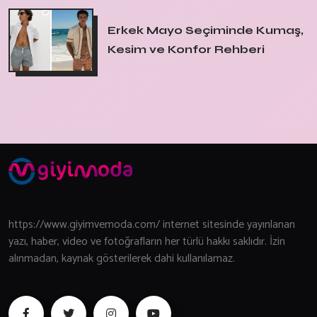
Erkek Mayo Seçiminde Kumaş,
Kesim ve Konfor Rehberi
https://www.giyimvemoda.com/ internet sitesinde yayınlanan
yazı, haber, video ve fotoğrafların her türlü hakkı saklıdır. İzin
alınmadan, kaynak gösterilerek dahi kullanılamaz.