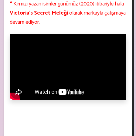
*
Kırmızı yazan isimler günümüz (2020) itibariyle hala
Victoria's Secret Meleği
olarak markayla çalışmaya
devam ediyor.