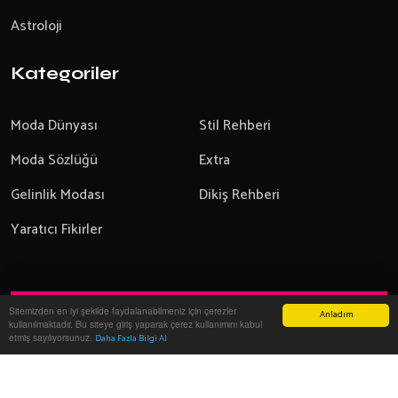
Astroloji
Kategoriler
Moda Dünyası
Stil Rehberi
Moda Sözlüğü
Extra
Gelinlik Modası
Dikiş Rehberi
Yaratıcı Fikirler
Sitemizden en iyi şekilde faydalanabilmeniz için çerezler
Anladım
Yazılım:
Onemsoft
-
2026
kullanılmaktadır. Bu siteye giriş yaparak çerez kullanımını kabul
Modanın Dünyası
Giyim ve Moda
etmiş sayılıyorsunuz.
Daha Fazla Bilgi Al