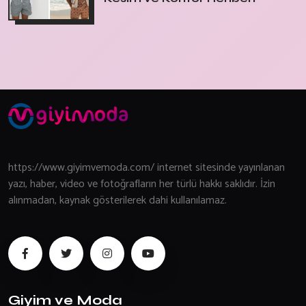
https://www.giyimvemoda.com/ internet sitesinde yayınlanan
yazı, haber, video ve fotoğrafların her türlü hakkı saklıdır. İzin
alınmadan, kaynak gösterilerek dahi kullanılamaz.
Giyim ve Moda