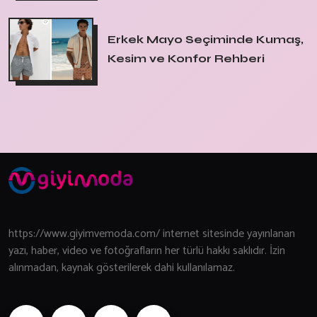
Erkek Mayo Seçiminde Kumaş,
Kesim ve Konfor Rehberi
https://www.giyimvemoda.com/ internet sitesinde yayınlanan
yazı, haber, video ve fotoğrafların her türlü hakkı saklıdır. İzin
alınmadan, kaynak gösterilerek dahi kullanılamaz.