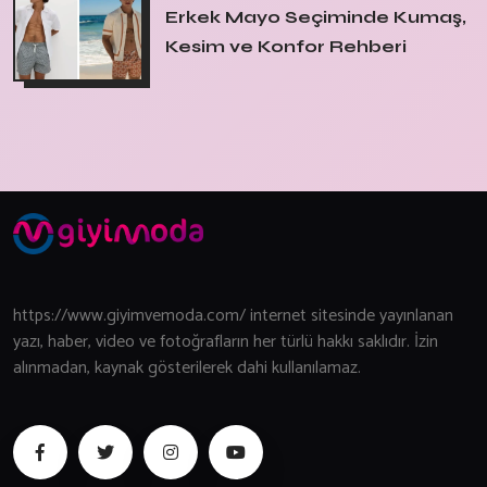
Erkek Mayo Seçiminde Kumaş,
Kesim ve Konfor Rehberi
https://www.giyimvemoda.com/ internet sitesinde yayınlanan
yazı, haber, video ve fotoğrafların her türlü hakkı saklıdır. İzin
alınmadan, kaynak gösterilerek dahi kullanılamaz.