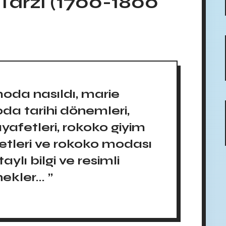
Tarzı (1700-1800
moda nasıldı, marie
da tarihi dönemleri,
yafetleri, rokoko giyim
fetleri ve rokoko modası
ylı bilgi ve resimli
ekler... ”