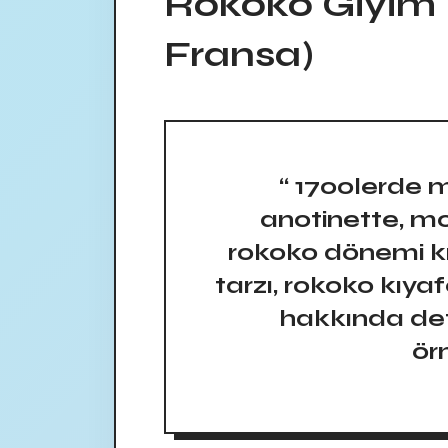
Rokoko Giyim 
Fransa)
“ 1700lerde 
anotinette, mo
rokoko dönemi kı
tarzı, rokoko kıya
hakkında deta
örn