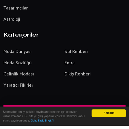
Tasarımcılar
Astroloji
Kategoriler
Moda Dünyası
Stil Rehberi
Moda Sözlüğü
Extra
Gelinlik Modası
Dikiş Rehberi
Yaratıcı Fikirler
Sitemizden en iyi şekilde faydalanabilmeniz için çerezler
Anladım
Yazılım:
Onemsoft
-
2026
kullanılmaktadır. Bu siteye giriş yaparak çerez kullanımını kabul
Modanın Dünyası
Giyim ve Moda
etmiş sayılıyorsunuz.
Daha Fazla Bilgi Al