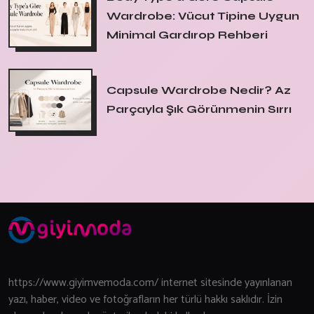
Wardrobe: Vücut Tipine Uygun
Minimal Gardırop Rehberi
Capsule Wardrobe Nedir? Az
Parçayla Şık Görünmenin Sırrı
https://www.giyimvemoda.com/ internet sitesinde yayınlanan
yazı, haber, video ve fotoğrafların her türlü hakkı saklıdır. İzin