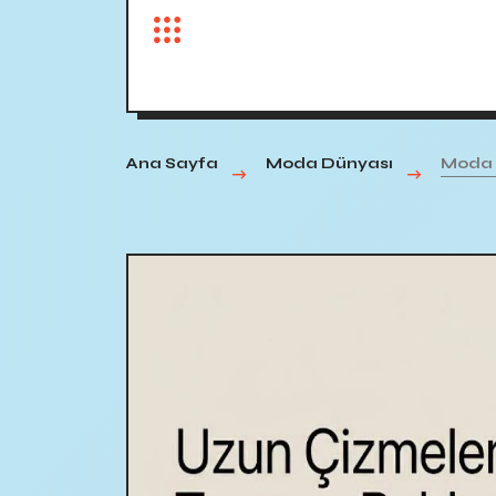
Ana Sayfa
Moda Dünyası
Moda 