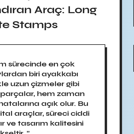
ndıran Araç: Long
te Stamps
m sürecinde en çok
lardan biri ayakkabı
ikle uzun çizmeler gibi
 parçalar, hem zaman
hatalarına açık olur. Bu
tal araçlar, süreci ciddi
ır ve tasarım kalitesini
kseltir. ”