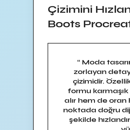
Çizimini Hızla
Boots Procrea
“ Moda tasarı
zorlayan detay
çizimidir. Özell
formu karmaşık
alır hem de oran 
noktada doğru diji
şekilde hızlandır
yü