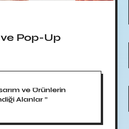
 ve Pop-Up
asarım ve Ürünlerin
diği Alanlar ”