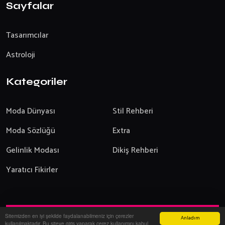
Sayfalar
Tasarımcılar
Astroloji
Kategoriler
Moda Dünyası
Stil Rehberi
Moda Sözlüğü
Extra
Gelinlik Modası
Dikiş Rehberi
Yaratıcı Fikirler
Sitemizden en iyi şekilde faydalanabilmeniz için çerezler
Anladım
Yazılım:
Onemsoft
-
2026
kullanılmaktadır. Bu siteye giriş yaparak çerez kullanımını kabul