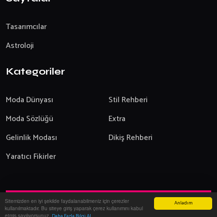
Tasarımcılar
Astroloji
Kategoriler
Moda Dünyası
Stil Rehberi
Moda Sözlüğü
Extra
Gelinlik Modası
Dikiş Rehberi
Yaratıcı Fikirler
Sitemizden en iyi şekilde faydalanabilmeniz için çerezler
Anladım
Yazılım:
Onemsoft
-
2026
kullanılmaktadır. Bu siteye giriş yaparak çerez kullanımını kabul
Modanın Dünyası
Giyim ve Moda
etmiş sayılıyorsunuz.
Daha Fazla Bilgi Al