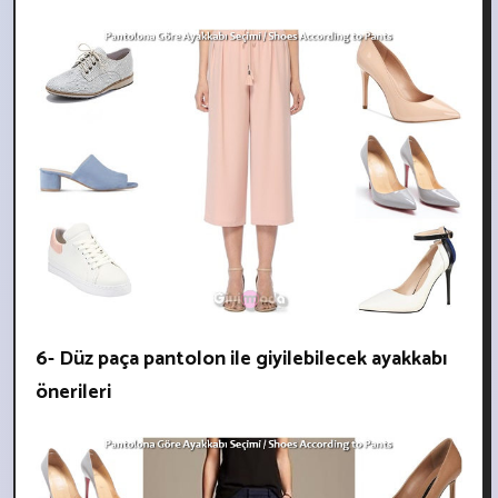
6- Düz paça pantolon ile giyilebilecek ayakkabı
önerileri