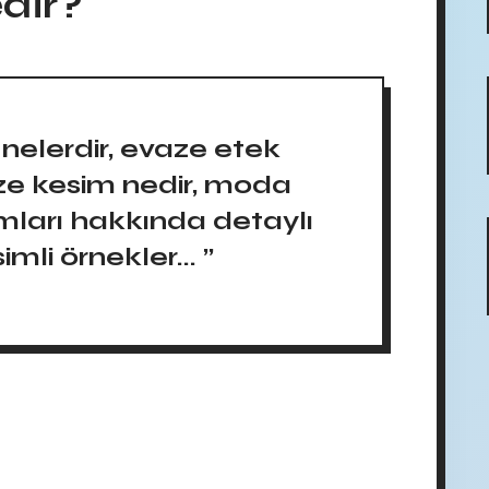
dir?
i nelerdir, evaze etek
aze kesim nedir, moda
amları hakkında detaylı
simli örnekler... ”