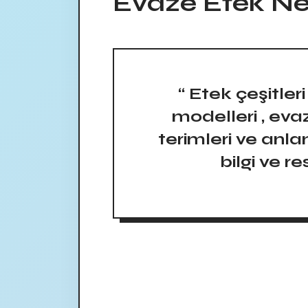
Evaze Etek Ne
“ Etek çeşitler
modelleri , ev
terimleri ve anl
bilgi ve re