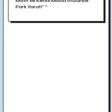
Motif ile Kendi Moda İmzandır.
Fark Yarat!" ”