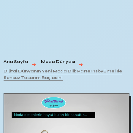
Ana Sayfa
Moda Dünyası
Dijital Dünyanın Yeni Moda Dili: PatternsbyEmel Ile
Sonsuz Tasarım Başlasın!