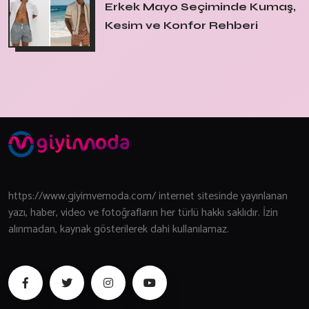
Erkek Mayo Seçiminde Kumaş,
Kesim ve Konfor Rehberi
https://www.giyimvemoda.com/ internet sitesinde yayınlanan
yazı, haber, video ve fotoğrafların her türlü hakkı saklıdır. İzin
alınmadan, kaynak gösterilerek dahi kullanılamaz.