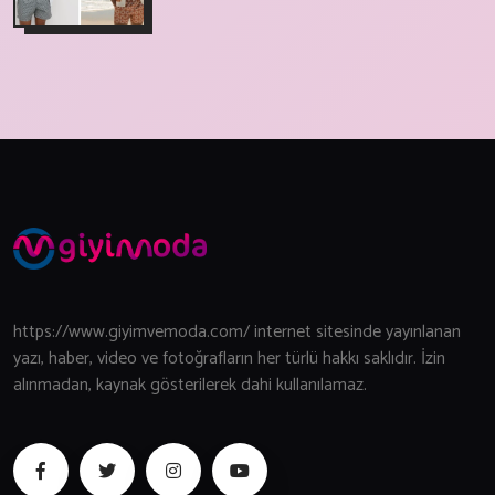
https://www.giyimvemoda.com/ internet sitesinde yayınlanan
yazı, haber, video ve fotoğrafların her türlü hakkı saklıdır. İzin
alınmadan, kaynak gösterilerek dahi kullanılamaz.