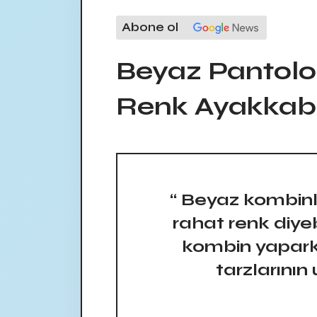
Abone ol
Beyaz Pantolo
Renk Ayakkabı 
“ Beyaz kombinl
rahat renk diyeb
kombin yapark
tarzlarının