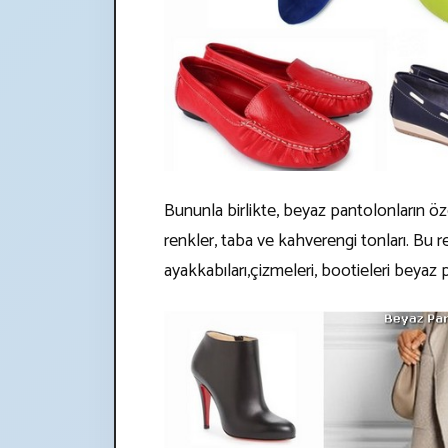
Bununla birlikte, beyaz pantolonların ö
renkler, taba ve kahverengi tonları. Bu
ayakkabıları,çizmeleri, bootieleri beyaz p