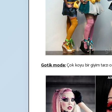
Gotik moda:
Çok koyu bir giyim tarzı o