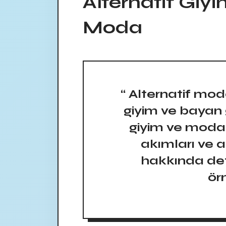
Alternatif Giyi
Moda
“ Alternatif moda
giyim ve bayan g
giyim ve moda 
akımları ve a
hakkında deta
örn