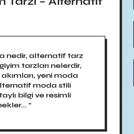
m Tarzı – Alternatif
 nedir, alternatif tarz
iyim tarzları nelerdir,
akımları, yeni moda
lternatif moda stili
ylı bilgi ve resimli
ekler... ”