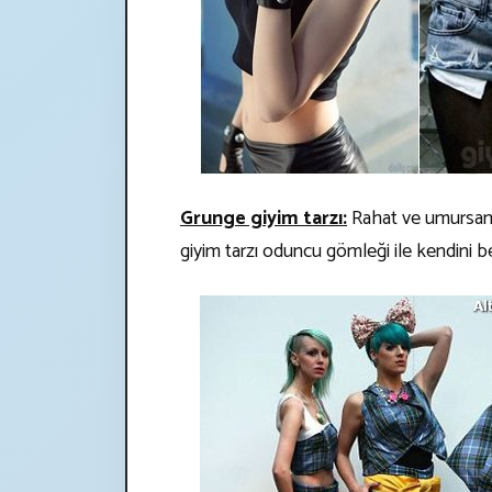
Grunge giyim tarzı:
Rahat ve umursama
giyim tarzı oduncu gömleği ile kendini be