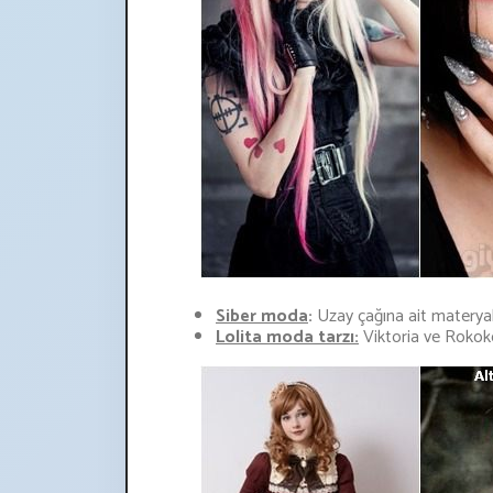
Siber moda
:
Uzay çağına ait materyall
Lolita moda tarzı:
Viktoria ve Rokoko