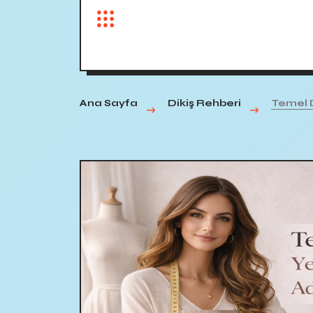
Ana Sayfa
Dikiş Rehberi
Temel D