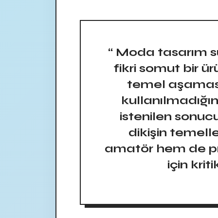
“ Moda tasarım sür
fikri somut bir 
temel aşaması
kullanılmadığın
istenilen sonu
dikişin temel
amatör hem de pr
için krit