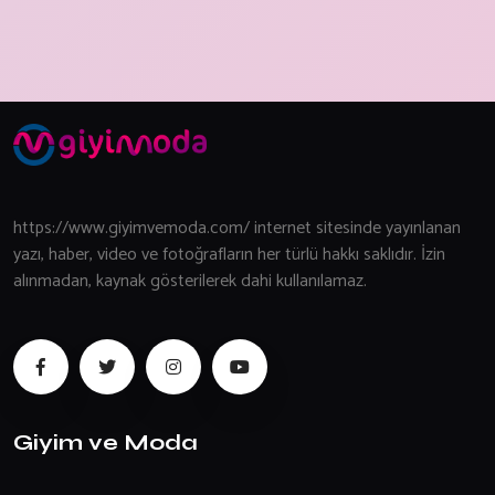
https://www.giyimvemoda.com/ internet sitesinde yayınlanan
yazı, haber, video ve fotoğrafların her türlü hakkı saklıdır. İzin
alınmadan, kaynak gösterilerek dahi kullanılamaz.
Giyim ve Moda