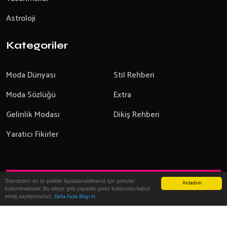
Astroloji
Kategoriler
Moda Dünyası
Stil Rehberi
Moda Sözlüğü
Extra
Gelinlik Modası
Dikiş Rehberi
Yaratıcı Fikirler
Sitemizden en iyi şekilde faydalanabilmeniz için çerezler
Anladım
Yazılım:
Onemsoft
-
2026
kullanılmaktadır. Bu siteye giriş yaparak çerez kullanımını kabul
Modanın Dünyası
Giyim ve Moda
etmiş sayılıyorsunuz.
Daha Fazla Bilgi Al