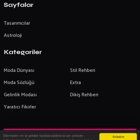
Sayfalar
Tasarımcılar
Astroloji
Kategoriler
Moda Dünyası
Stil Rehberi
Moda Sözlüğü
Extra
Gelinlik Modası
Dikiş Rehberi
Yaratıcı Fikirler
Sitemizden en iyi şekilde faydalanabilmeniz için çerezler
Anladım
Yazılım:
Onemsoft
-
2026