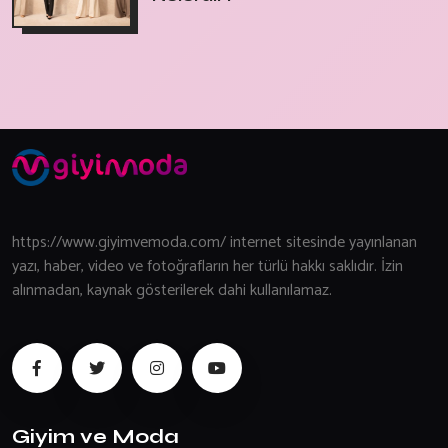
https://www.giyimvemoda.com/ internet sitesinde yayınlanan
yazı, haber, video ve fotoğrafların her türlü hakkı saklıdır. İzin
alınmadan, kaynak gösterilerek dahi kullanılamaz.
Giyim ve Moda