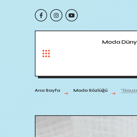
Moda Düny
Ana Sayfa
Moda Sözlüğü
"Gauz