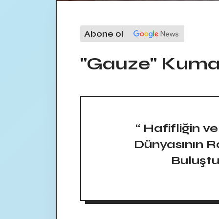
Abone ol
"Gauze" Kumaş
“ Hafifliğin ve
Dünyasının R
Buluştu