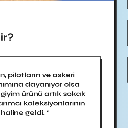
ir?
in, pilotların ve askeri
anımına dayanıyor olsa
 giyim ürünü artık sokak
rımcı koleksiyonlarının
haline geldi. ”