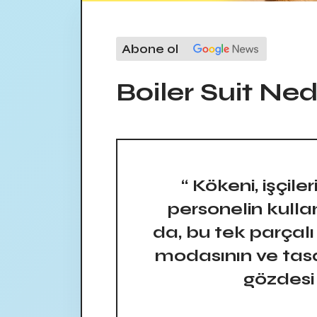
Abone ol
Boiler Suit Ned
“ Kökeni, işçiler
personelin kull
da, bu tek parçalı
modasının ve tasa
gözdesi 